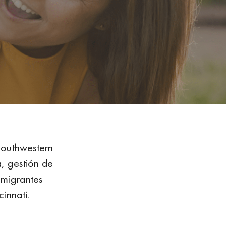
Southwestern
, gestión de
nmigrantes
innati.