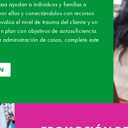
sa ayudan a individuos y familias a
r ellos y conectándolos con recursos
alúa el nivel de trauma del cliente y un
un plan con objetivos de autosuficiencia.
 de administración de casos, complete este
N